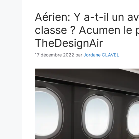
Aérien: Y a-t-il un a
classe ? Acumen le p
TheDesignAir
17 décembre 2022
par
Jordane CLAVEL