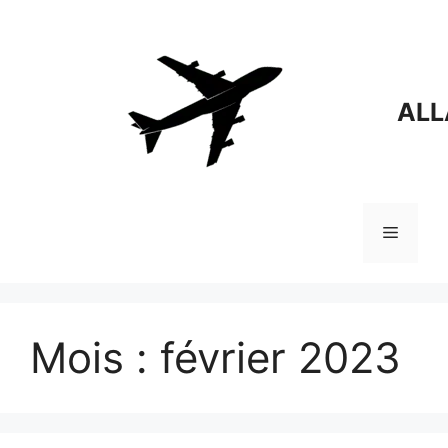
Aller
au
contenu
ALL
Menu
Mois :
février 2023