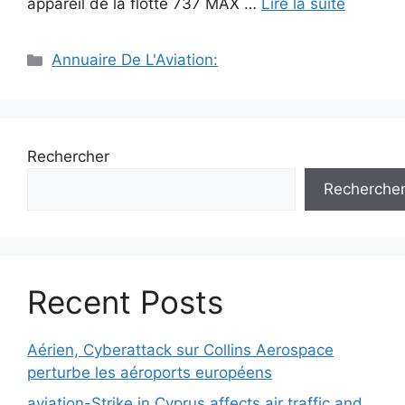
appareil de la flotte 737 MAX …
Lire la suite
Catégories
Annuaire De L'Aviation:
Rechercher
Recherche
Recent Posts
Aérien, Cyberattack sur Collins Aerospace
perturbe les aéroports européens
aviation-Strike in Cyprus affects air traffic and