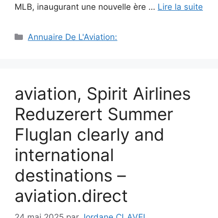
MLB, inaugurant une nouvelle ère …
Lire la suite
Catégories
Annuaire De L'Aviation:
aviation, Spirit Airlines
Reduzerert Summer
Fluglan clearly and
international
destinations –
aviation.direct
24 mai 2025
par
Jordane CLAVEL