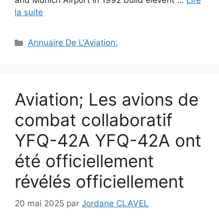
and Munich Airport in 1992 build elevent …
Lire
la suite
Catégories
Annuaire De L'Aviation:
Aviation; Les avions de
combat collaboratif
YFQ-42A YFQ-42A ont
été officiellement
révélés officiellement
20 mai 2025
par
Jordane CLAVEL