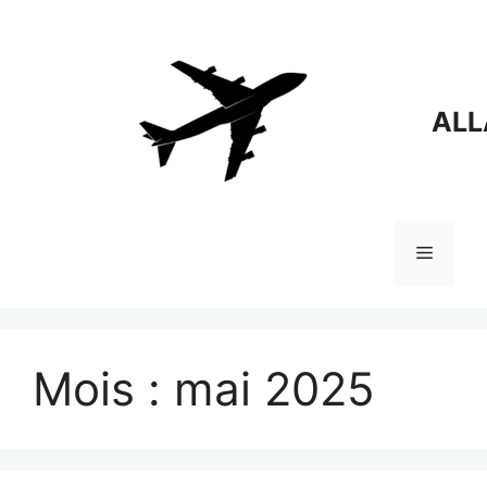
Aller
au
contenu
ALL
Menu
Mois :
mai 2025