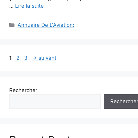
…
Lire la suite
Catégories
Annuaire De L'Aviation:
Navigation
Page
Page
Page
1
2
3
→
suivant
des
articles
Rechercher
Recherche