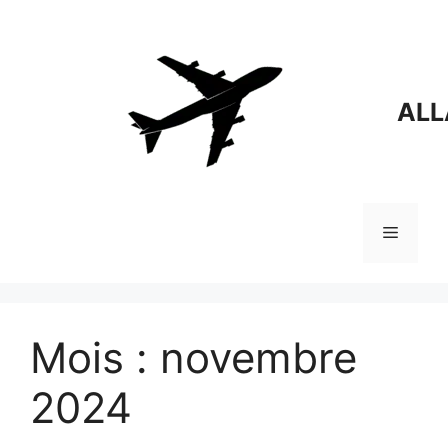
Aller
au
contenu
ALL
Menu
Mois :
novembre
2024