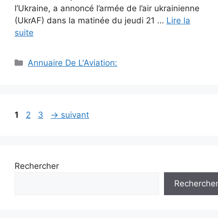
l’Ukraine, a annoncé l’armée de l’air ukrainienne
(UkrAF) dans la matinée du jeudi 21 …
Lire la
suite
Catégories
Annuaire De L'Aviation:
Navigation
Page
Page
Page
1
2
3
→
suivant
des
articles
Rechercher
Recherche