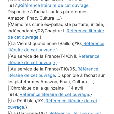
1917.,
Référence litéraire de cet ouvrage
.
Disponible à l’achat sur les plateformes
Amazon, Fnac, Cultura ….}
|{Mémoires d’une ex-palladiste parfaite, initiée,
indépendante/02/Chapitre I.,
Référence litéraire
de cet ouvrage
.}
|{La Vie est quotidienne (Baillon)/10.,
Référence
litéraire de cet ouvrage
.}
|{Au service de la France/T4/Ch II.,
Référence
litéraire de cet ouvrage
.}
|{Au service de la France/T10/05.,
Référence
litéraire de cet ouvrage
. Disponible à l’achat sur
les plateformes Amazon, Fnac, Cultura ….}
|{Chronique de la quinzaine – 14 avril
1918.,
Référence litéraire de cet ouvrage
.}
|{Le Péril bleu/I/X.,
Référence litéraire de cet
ouvrage
.}
|{La Garçonne/1/07.,
Référence litéraire de cet