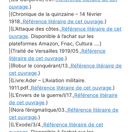
ouvrage
.}
|{Chronique de la quinzaine – 14 février
1918.,
Référence litéraire de cet ouvrage
.}
|{L’Attaque des côtes.,
Référence litéraire de cet
ouvrage
. Disponible à l’achat sur les
plateformes Amazon, Fnac, Cultura ….}
|{Traité de Versailles 1919/05.,
Référence
litéraire de cet ouvrage
.}
|{Robur le conquérant/13.,
Référence litéraire de
cet ouvrage
.}
|{Livre:Ader – L’Aviation militaire.
1911.pdf.,
Référence litéraire de cet ouvrage
.}
|{L’Envers de la guerre/I/17.,
Référence litéraire
de cet ouvrage
.}
|{Nora l’énigmatique/03.,
Référence litéraire de
cet ouvrage
.}
|{L’Exode/3/4.,
Référence litéraire de cet