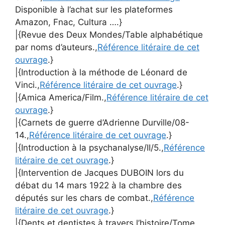
Disponible à l’achat sur les plateformes
Amazon, Fnac, Cultura ….}
|{Revue des Deux Mondes/Table alphabétique
par noms d’auteurs.,
Référence litéraire de cet
ouvrage
.}
|{Introduction à la méthode de Léonard de
Vinci.,
Référence litéraire de cet ouvrage
.}
|{Amica America/Film.,
Référence litéraire de cet
ouvrage
.}
|{Carnets de guerre d’Adrienne Durville/08-
14.,
Référence litéraire de cet ouvrage
.}
|{Introduction à la psychanalyse/II/5.,
Référence
litéraire de cet ouvrage
.}
|{Intervention de Jacques DUBOIN lors du
débat du 14 mars 1922 à la chambre des
députés sur les chars de combat.,
Référence
litéraire de cet ouvrage
.}
|{Dents et dentistes à travers l’histoire/Tome