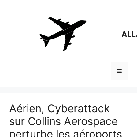
Aller
au
contenu
ALL
Menu
Aérien, Cyberattack
sur Collins Aerospace
perturbe les aéroports