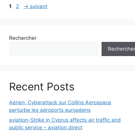
Navigation
Page
Page
1
2
→
suivant
des
articles
Rechercher
Recherche
Recent Posts
Aérien, Cyberattack sur Collins Aerospace
perturbe les aéroports européens
aviation-Strike in Cyprus affects air traffic and
public service – aviation.direct