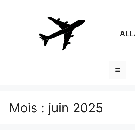
Aller
au
contenu
ALL
Menu
Mois :
juin 2025