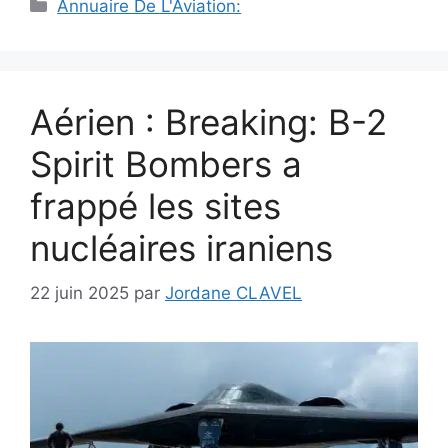
Catégories
Annuaire De L'Aviation:
Aérien : Breaking: B-2
Spirit Bombers a
frappé les sites
nucléaires iraniens
22 juin 2025
par
Jordane CLAVEL