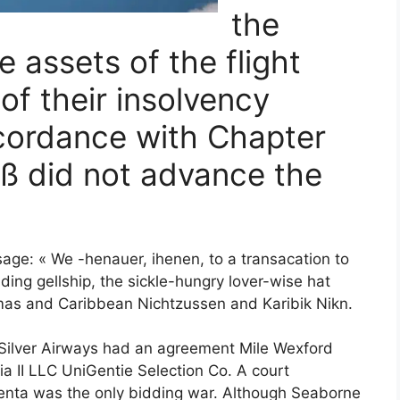
the
 assets of the flight
of their insolvency
ccordance with Chapter
oß did not advance the
age: « We -henauer, ihenen, to a transacation to
lding gellship, the sickle-hungry lover-wise hat
hamas and Caribbean Nichtzussen and Karibik Nikn.
 Silver Airways had an agreement Mile Wexford
ia II LLC UniGentie Selection Co. A court
genta was the only bidding war. Although Seaborne