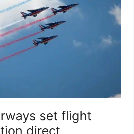
irways set flight
tion.direct