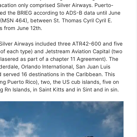
nsacation only comprised Silver Airways. Puerto-
nued the BRIEG according to ADS-B data until June
 (MSN 464), between St. Thomas Cyril Cyril E.
ts from June 12th.
 of Silver Airways included three ATR42-600 and five
f each type) and Jetstream Aviation Capital (two
lasered as part of a chapter 11 Agreement). The
derdale, Orlando International, San Juan Luis
served 16 destinations in the Caribbean. This
ing Puerto Rico), two, the US cub islands, five on
n Islands, in Saint Kitts and in Sint and in sin.