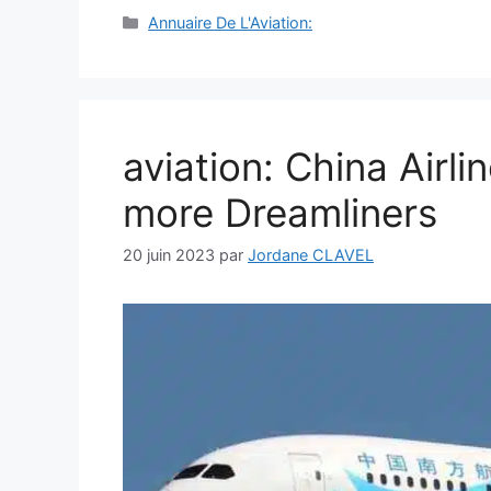
Catégories
Annuaire De L'Aviation:
aviation: China Airlin
more Dreamliners
20 juin 2023
par
Jordane CLAVEL