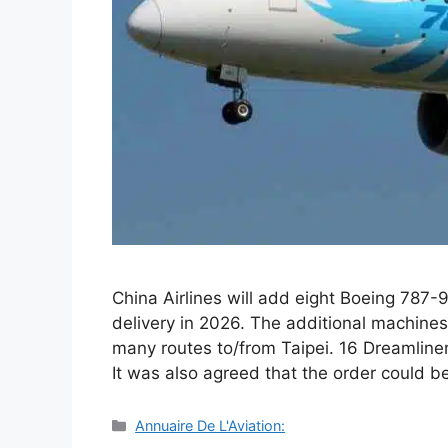
China Airlines will add eight Boeing 787-9 
delivery in 2026. The additional machin
many routes to/from Taipei. 16 Dreamliner
It was also agreed that the order could 
Catégories
Annuaire De L'Aviation: