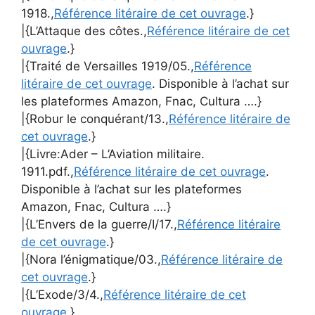
1918.,
Référence litéraire de cet ouvrage
.}
|{L’Attaque des côtes.,
Référence litéraire de cet
ouvrage
.}
|{Traité de Versailles 1919/05.,
Référence
litéraire de cet ouvrage
. Disponible à l’achat sur
les plateformes Amazon, Fnac, Cultura ….}
|{Robur le conquérant/13.,
Référence litéraire de
cet ouvrage
.}
|{Livre:Ader – L’Aviation militaire.
1911.pdf.,
Référence litéraire de cet ouvrage
.
Disponible à l’achat sur les plateformes
Amazon, Fnac, Cultura ….}
|{L’Envers de la guerre/I/17.,
Référence litéraire
de cet ouvrage
.}
|{Nora l’énigmatique/03.,
Référence litéraire de
cet ouvrage
.}
|{L’Exode/3/4.,
Référence litéraire de cet
ouvrage
.}