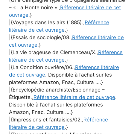
{Une Campagne type de propagande allemande
– « La Honte noire ».,
Référence litéraire de cet
ouvrage
.}
|{Voyages dans les airs (1885).,
Référence
litéraire de cet ouvrage
.}
|{Essais de sociologie/08.,
Référence litéraire de
cet ouvrage
.}
|{La vie orageuse de Clemenceau/X.,
Référence
litéraire de cet ouvrage
.}
|{La Condition ouvrière/06.,
Référence litéraire
de cet ouvrage
. Disponible à l’achat sur les
plateformes Amazon, Fnac, Cultura ….}
|{Encyclopédie anarchiste/Espionnage –
Étiquette.,
Référence litéraire de cet ouvrage
.
Disponible à l’achat sur les plateformes
Amazon, Fnac, Cultura ….}
|{Impressions et fantaisies/02.,
Référence
litéraire de cet ouvrage
.}