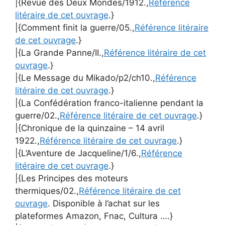
|{Revue des Deux Mondes/1912.,
Référence
litéraire de cet ouvrage
.}
|{Comment finit la guerre/05.,
Référence litéraire
de cet ouvrage
.}
|{La Grande Panne/II.,
Référence litéraire de cet
ouvrage
.}
|{Le Message du Mikado/p2/ch10.,
Référence
litéraire de cet ouvrage
.}
|{La Confédération franco-italienne pendant la
guerre/02.,
Référence litéraire de cet ouvrage
.}
|{Chronique de la quinzaine – 14 avril
1922.,
Référence litéraire de cet ouvrage
.}
|{L’Aventure de Jacqueline/1/6.,
Référence
litéraire de cet ouvrage
.}
|{Les Principes des moteurs
thermiques/02.,
Référence litéraire de cet
ouvrage
. Disponible à l’achat sur les
plateformes Amazon, Fnac, Cultura ….}