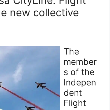
sa CityLine: Flight
he new collective
The
member
s of the
Indepen
dent
Flight