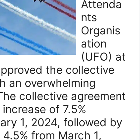
Attenda
nts
Organis
ation
(UFO) at
pproved the collective
h an overwhelming
The collective agreement
y increase of 7.5%
uary 1, 2024, followed by
f 4.5% from March 1,