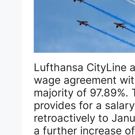
Lufthansa CityLine a
wage agreement wit
majority of 97.89%. 
provides for a salar
retroactively to Jan
a further increase o