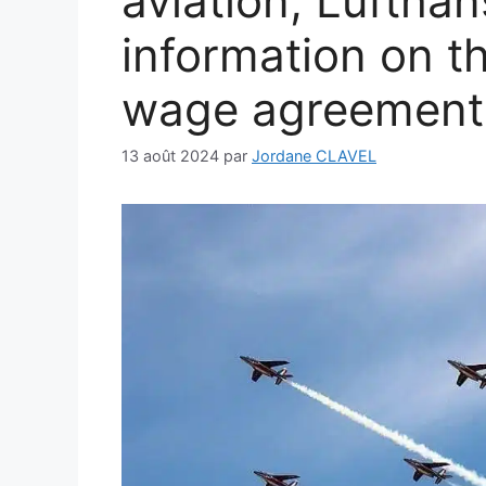
aviation; Lufthan
information on t
wage agreement
13 août 2024
par
Jordane CLAVEL