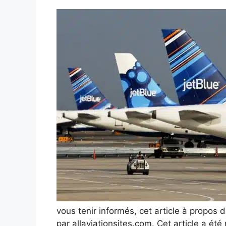
vous tenir informés, cet article à propos 
par allaviationsites.com. Cet article a ét