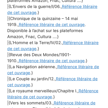
plateformes Amazon, Fnac, Cultura ….}
|{L’Envers de la guerre/I/06.,
Référence litéraire
de cet ouvrage
.}
|{Chronique de la quinzaine – 14 mai
1919.,
Référence litéraire de cet ouvrage
.
Disponible à l’achat sur les plateformes
Amazon, Fnac, Cultura ….}
|{L’Homme et la Terre/IV/02.,
Référence litéraire
de cet ouvrage
.}
|{Revue des Deux Mondes/1901-
1910.,
Référence litéraire de cet ouvrage
.}
|{La Navigation aérienne.,
Référence litéraire de
cet ouvrage
.}
|{Le Couple au jardin/12.,
Référence litéraire de
cet ouvrage
.}
|{Le royaume merveilleux/Chapitre I.,
Référence
litéraire de cet ouvrage
.}
|{Vers les sommets/03.,
Référence litéraire de