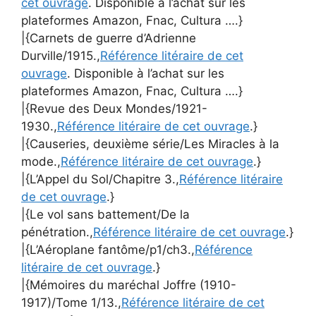
cet ouvrage
. Disponible à l’achat sur les
plateformes Amazon, Fnac, Cultura ….}
|{Carnets de guerre d’Adrienne
Durville/1915.,
Référence litéraire de cet
ouvrage
. Disponible à l’achat sur les
plateformes Amazon, Fnac, Cultura ….}
|{Revue des Deux Mondes/1921-
1930.,
Référence litéraire de cet ouvrage
.}
|{Causeries, deuxième série/Les Miracles à la
mode.,
Référence litéraire de cet ouvrage
.}
|{L’Appel du Sol/Chapitre 3.,
Référence litéraire
de cet ouvrage
.}
|{Le vol sans battement/De la
pénétration.,
Référence litéraire de cet ouvrage
.}
|{L’Aéroplane fantôme/p1/ch3.,
Référence
litéraire de cet ouvrage
.}
|{Mémoires du maréchal Joffre (1910-
1917)/Tome 1/13.,
Référence litéraire de cet