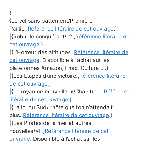
{
{Le vol sans battement/Première
Partie.,
Référence litéraire de cet ouvrage
.}
|{Robur le conquérant/12.,
Référence litéraire de
cet ouvrage
.}
|{L’Horreur des altitudes.,
Référence litéraire de
cet ouvrage
. Disponible à l’achat sur les
plateformes Amazon, Fnac, Cultura ….}
|{Les Etapes d’une victoire.,
Référence litéraire
de cet ouvrage
.}
|{Le royaume merveilleux/Chapitre II.,
Référence
litéraire de cet ouvrage
.}
|{La loi du Sud/L’hôte que l’on n’attendait
plus.,
Référence litéraire de cet ouvrage
.}
|{Les Pirates de la mer et autres
nouvelles/VII.,
Référence litéraire de cet
ouvrage
. Disponible à l’achat sur les