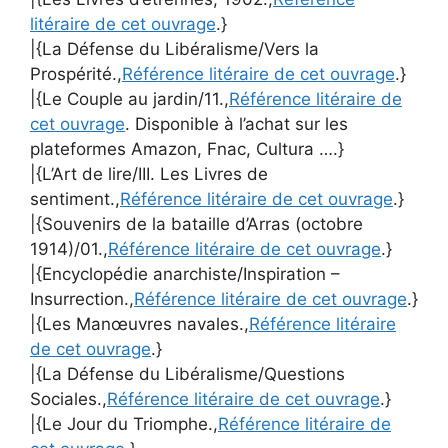
litéraire de cet ouvrage
.}
|{La Défense du Libéralisme/Vers la
Prospérité.,
Référence litéraire de cet ouvrage
.}
|{Le Couple au jardin/11.,
Référence litéraire de
cet ouvrage
. Disponible à l’achat sur les
plateformes Amazon, Fnac, Cultura ….}
|{L’Art de lire/III. Les Livres de
sentiment.,
Référence litéraire de cet ouvrage
.}
|{Souvenirs de la bataille d’Arras (octobre
1914)/01.,
Référence litéraire de cet ouvrage
.}
|{Encyclopédie anarchiste/Inspiration –
Insurrection.,
Référence litéraire de cet ouvrage
.}
|{Les Manœuvres navales.,
Référence litéraire
de cet ouvrage
.}
|{La Défense du Libéralisme/Questions
Sociales.,
Référence litéraire de cet ouvrage
.}
|{Le Jour du Triomphe.,
Référence litéraire de