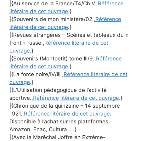
|{Au service de la France/T4/Ch V.,
Référence
litéraire de cet ouvrage
.}
|{Souvenirs de mon ministère/02.,
Référence
litéraire de cet ouvrage
.}
|{Revues étrangères – Scènes et tableaux du «
front » russe.,
Référence litéraire de cet
ouvrage
.}
|{Souvenirs (Montpetit) tome III/9.,
Référence
litéraire de cet ouvrage
.}
|{La force noire/IV/III.,
Référence litéraire de cet
ouvrage
.}
|{L’Utilisation pédagogique de l’activité
sportive.,
Référence litéraire de cet ouvrage
.}
|{Chronique de la quinzaine – 14 septembre
1921.,
Référence litéraire de cet ouvrage
.
Disponible à l’achat sur les plateformes
Amazon, Fnac, Cultura ….}
|{Avec le Maréchal Joffre en Extrême-