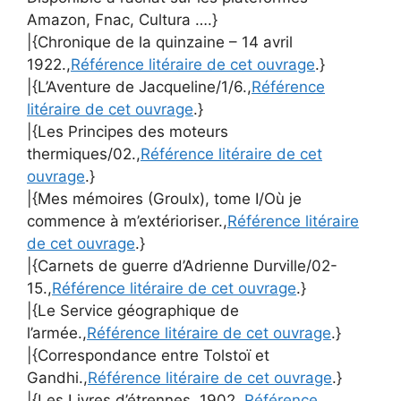
Amazon, Fnac, Cultura ….}
|{Chronique de la quinzaine – 14 avril
1922.,
Référence litéraire de cet ouvrage
.}
|{L’Aventure de Jacqueline/1/6.,
Référence
litéraire de cet ouvrage
.}
|{Les Principes des moteurs
thermiques/02.,
Référence litéraire de cet
ouvrage
.}
|{Mes mémoires (Groulx), tome I/Où je
commence à m’extérioriser.,
Référence litéraire
de cet ouvrage
.}
|{Carnets de guerre d’Adrienne Durville/02-
15.,
Référence litéraire de cet ouvrage
.}
|{Le Service géographique de
l’armée.,
Référence litéraire de cet ouvrage
.}
|{Correspondance entre Tolstoï et
Gandhi.,
Référence litéraire de cet ouvrage
.}
|{Les Livres d’étrennes, 1902.,
Référence