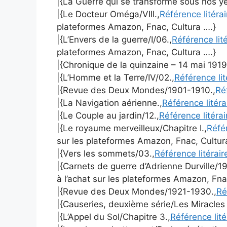
|{La Guerre qui se transforme sous nos ye
|{Le Docteur Oméga/VIII.,
Référence litéra
plateformes Amazon, Fnac, Cultura ….}
|{L’Envers de la guerre/I/06.,
Référence lit
plateformes Amazon, Fnac, Cultura ….}
|{Chronique de la quinzaine – 14 mai 1919
|{L’Homme et la Terre/IV/02.,
Référence li
|{Revue des Deux Mondes/1901-1910.,
Ré
|{La Navigation aérienne.,
Référence litér
|{Le Couple au jardin/12.,
Référence litéra
|{Le royaume merveilleux/Chapitre I.,
Réfé
sur les plateformes Amazon, Fnac, Cultur
|{Vers les sommets/03.,
Référence litérai
|{Carnets de guerre d’Adrienne Durville/19
à l’achat sur les plateformes Amazon, Fna
|{Revue des Deux Mondes/1921-1930.,
Ré
|{Causeries, deuxième série/Les Miracles
|{L’Appel du Sol/Chapitre 3.,
Référence lit