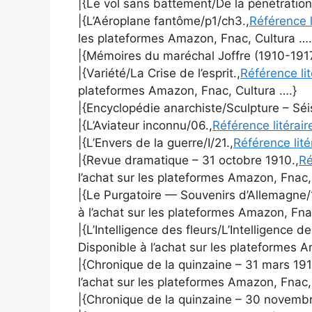
|{Le vol sans battement/De la pénétration
|{L’Aéroplane fantôme/p1/ch3.,
Référence l
les plateformes Amazon, Fnac, Cultura ….
|{Mémoires du maréchal Joffre (1910-191
|{Variété/La Crise de l’esprit.,
Référence li
plateformes Amazon, Fnac, Cultura ….}
|{Encyclopédie anarchiste/Sculpture – Sé
|{L’Aviateur inconnu/06.,
Référence litérai
|{L’Envers de la guerre/I/21.,
Référence lité
|{Revue dramatique – 31 octobre 1910.,
Ré
l’achat sur les plateformes Amazon, Fnac,
|{Le Purgatoire — Souvenirs d’Allemagne/1
à l’achat sur les plateformes Amazon, Fna
|{L’Intelligence des fleurs/L’Intelligence de
Disponible à l’achat sur les plateformes 
|{Chronique de la quinzaine – 31 mars 191
l’achat sur les plateformes Amazon, Fnac,
|{Chronique de la quinzaine – 30 novembr