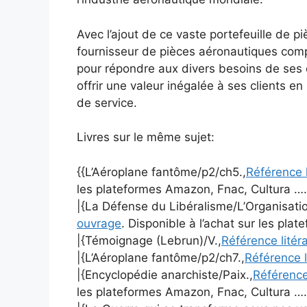
Avec l’ajout de ce vaste portefeuille de p
fournisseur de pièces aéronautiques comp
pour répondre aux divers besoins de ses 
offrir une valeur inégalée à ses clients e
de service.
Livres sur le même sujet:
{{L’Aéroplane fantôme/p2/ch5.,
Référence l
les plateformes Amazon, Fnac, Cultura ….
|{La Défense du Libéralisme/L’Organisatio
ouvrage
. Disponible à l’achat sur les pla
|{Témoignage (Lebrun)/V.,
Référence litér
|{L’Aéroplane fantôme/p2/ch7.,
Référence l
|{Encyclopédie anarchiste/Paix.,
Référence
les plateformes Amazon, Fnac, Cultura ….