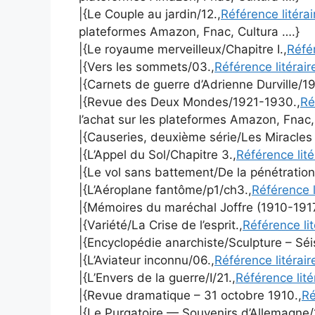
|{Le Couple au jardin/12.,
Référence litéra
plateformes Amazon, Fnac, Cultura ….}
|{Le royaume merveilleux/Chapitre I.,
Réfé
|{Vers les sommets/03.,
Référence litérai
|{Carnets de guerre d’Adrienne Durville/19
|{Revue des Deux Mondes/1921-1930.,
Ré
l’achat sur les plateformes Amazon, Fnac,
|{Causeries, deuxième série/Les Miracles
|{L’Appel du Sol/Chapitre 3.,
Référence lit
|{Le vol sans battement/De la pénétration
|{L’Aéroplane fantôme/p1/ch3.,
Référence l
|{Mémoires du maréchal Joffre (1910-191
|{Variété/La Crise de l’esprit.,
Référence li
|{Encyclopédie anarchiste/Sculpture – Sé
|{L’Aviateur inconnu/06.,
Référence litérai
|{L’Envers de la guerre/I/21.,
Référence lité
|{Revue dramatique – 31 octobre 1910.,
Ré
|{Le Purgatoire — Souvenirs d’Allemagne/1