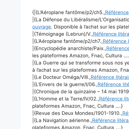
{|{L’Aéroplane fantôme/p2/ch5.,
Référence 
|{La Défense du Libéralisme/L’Organisatio
ouvrage
. Disponible à l’achat sur les pla
|{Témoignage (Lebrun)/V.,
Référence litér
|{L’Aéroplane fantôme/p2/ch7.,
Référence l
|{Encyclopédie anarchiste/Paix.,
Référence
les plateformes Amazon, Fnac, Cultura ….
|{La Guerre qui se transforme sous nos ye
à l’achat sur les plateformes Amazon, Fna
|{Le Docteur Oméga/VIII.,
Référence litéra
|{L’Envers de la guerre/I/06.,
Référence lit
|{Chronique de la quinzaine – 14 mai 1919
|{L’Homme et la Terre/IV/02.,
Référence li
plateformes Amazon, Fnac, Cultura ….}
|{Revue des Deux Mondes/1901-1910.,
Ré
|{La Navigation aérienne.,
Référence litér
plateformes Amazon, Fnac, Cultura ….}