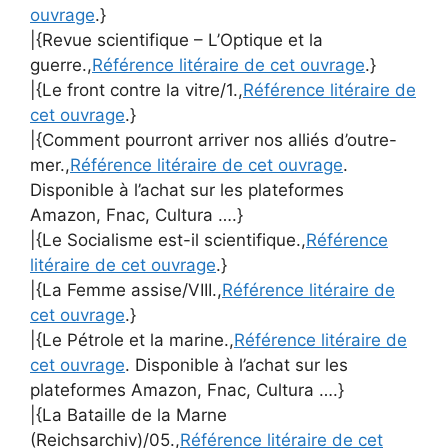
ouvrage
.}
|{Revue scientifique – L’Optique et la
guerre.,
Référence litéraire de cet ouvrage
.}
|{Le front contre la vitre/1.,
Référence litéraire de
cet ouvrage
.}
|{Comment pourront arriver nos alliés d’outre-
mer.,
Référence litéraire de cet ouvrage
.
Disponible à l’achat sur les plateformes
Amazon, Fnac, Cultura ….}
|{Le Socialisme est-il scientifique.,
Référence
litéraire de cet ouvrage
.}
|{La Femme assise/VIII.,
Référence litéraire de
cet ouvrage
.}
|{Le Pétrole et la marine.,
Référence litéraire de
cet ouvrage
. Disponible à l’achat sur les
plateformes Amazon, Fnac, Cultura ….}
|{La Bataille de la Marne
(Reichsarchiv)/05.,
Référence litéraire de cet