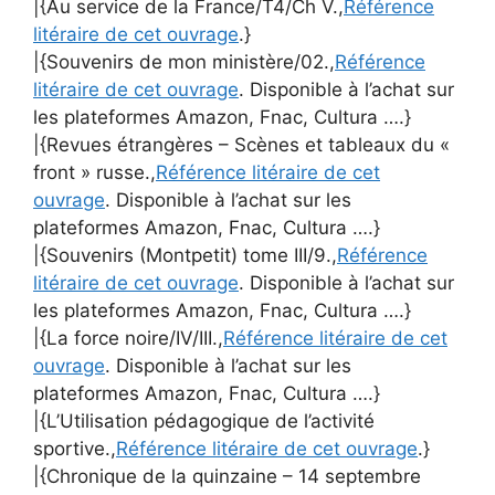
|{Au service de la France/T4/Ch V.,
Référence
litéraire de cet ouvrage
.}
|{Souvenirs de mon ministère/02.,
Référence
litéraire de cet ouvrage
. Disponible à l’achat sur
les plateformes Amazon, Fnac, Cultura ….}
|{Revues étrangères – Scènes et tableaux du «
front » russe.,
Référence litéraire de cet
ouvrage
. Disponible à l’achat sur les
plateformes Amazon, Fnac, Cultura ….}
|{Souvenirs (Montpetit) tome III/9.,
Référence
litéraire de cet ouvrage
. Disponible à l’achat sur
les plateformes Amazon, Fnac, Cultura ….}
|{La force noire/IV/III.,
Référence litéraire de cet
ouvrage
. Disponible à l’achat sur les
plateformes Amazon, Fnac, Cultura ….}
|{L’Utilisation pédagogique de l’activité
sportive.,
Référence litéraire de cet ouvrage
.}
|{Chronique de la quinzaine – 14 septembre