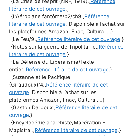
|{La Crise de l’esprit (NRF, 1919).,
Référence
litéraire de cet ouvrage
.}
|{L’Aéroplane fantôme/p2/ch9.,
Référence
litéraire de cet ouvrage
. Disponible à l’achat sur
les plateformes Amazon, Fnac, Cultura ….}
|{Le Feu/9.,
Référence litéraire de cet ouvrage
.}
|{Notes sur la guerre de Tripolitaine.,
Référence
litéraire de cet ouvrage
.}
|{La Défense du Libéralisme/Texte
entier.,
Référence litéraire de cet ouvrage
.}
|{Suzanne et le Pacifique
(Giraudoux)/4.,
Référence litéraire de cet
ouvrage
. Disponible à l’achat sur les
plateformes Amazon, Fnac, Cultura ….}
|{Gaston Darboux.,
Référence litéraire de cet
ouvrage
.}
|{Encyclopédie anarchiste/Macération –
Magistral.,
Référence litéraire de cet ouvrage
.}