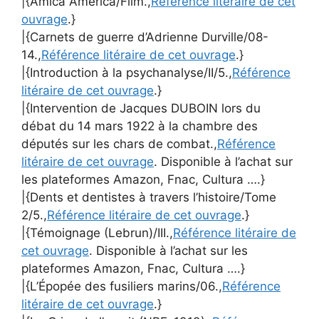
|{Amica America/Film.,
Référence litéraire de cet
ouvrage
.}
|{Carnets de guerre d’Adrienne Durville/08-
14.,
Référence litéraire de cet ouvrage
.}
|{Introduction à la psychanalyse/II/5.,
Référence
litéraire de cet ouvrage
.}
|{Intervention de Jacques DUBOIN lors du
débat du 14 mars 1922 à la chambre des
députés sur les chars de combat.,
Référence
litéraire de cet ouvrage
. Disponible à l’achat sur
les plateformes Amazon, Fnac, Cultura ….}
|{Dents et dentistes à travers l’histoire/Tome
2/5.,
Référence litéraire de cet ouvrage
.}
|{Témoignage (Lebrun)/III.,
Référence litéraire de
cet ouvrage
. Disponible à l’achat sur les
plateformes Amazon, Fnac, Cultura ….}
|{L’Épopée des fusiliers marins/06.,
Référence
litéraire de cet ouvrage
.}