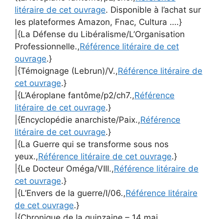
litéraire de cet ouvrage
. Disponible à l’achat sur
les plateformes Amazon, Fnac, Cultura ….}
|{La Défense du Libéralisme/L’Organisation
Professionnelle.,
Référence litéraire de cet
ouvrage
.}
|{Témoignage (Lebrun)/V.,
Référence litéraire de
cet ouvrage
.}
|{L’Aéroplane fantôme/p2/ch7.,
Référence
litéraire de cet ouvrage
.}
|{Encyclopédie anarchiste/Paix.,
Référence
litéraire de cet ouvrage
.}
|{La Guerre qui se transforme sous nos
yeux.,
Référence litéraire de cet ouvrage
.}
|{Le Docteur Oméga/VIII.,
Référence litéraire de
cet ouvrage
.}
|{L’Envers de la guerre/I/06.,
Référence litéraire
de cet ouvrage
.}
|{Chronique de la quinzaine – 14 mai