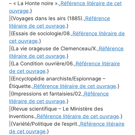
– « La Honte noire ».,
Référence litéraire de cet
ouvrage
.}
|{Voyages dans les airs (1885).,
Référence
litéraire de cet ouvrage
.}
|{Essais de sociologie/08.,
Référence litéraire de
cet ouvrage
.}
|{La vie orageuse de Clemenceau/X.,
Référence
litéraire de cet ouvrage
.}
|{La Condition ouvrière/06.,
Référence litéraire
de cet ouvrage
.}
|{Encyclopédie anarchiste/Espionnage –
Étiquette.,
Référence litéraire de cet ouvrage
.}
|{Impressions et fantaisies/02.,
Référence
litéraire de cet ouvrage
.}
|{Revue scientifique – Le Ministère des
Inventions.,
Référence litéraire de cet ouvrage
.}
|{Variété/Politique de l’esprit.,
Référence litéraire
de cet ouvrage
.}