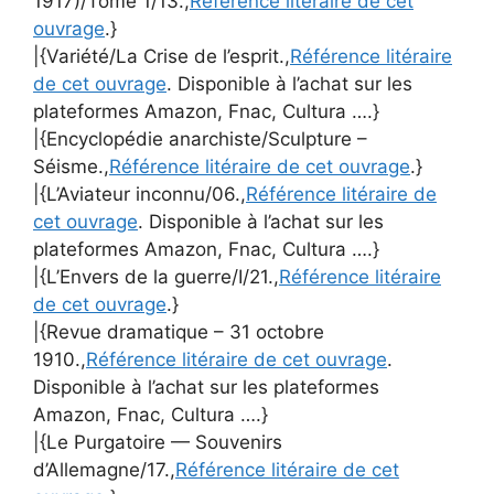
1917)/Tome 1/13.,
Référence litéraire de cet
ouvrage
.}
|{Variété/La Crise de l’esprit.,
Référence litéraire
de cet ouvrage
. Disponible à l’achat sur les
plateformes Amazon, Fnac, Cultura ….}
|{Encyclopédie anarchiste/Sculpture –
Séisme.,
Référence litéraire de cet ouvrage
.}
|{L’Aviateur inconnu/06.,
Référence litéraire de
cet ouvrage
. Disponible à l’achat sur les
plateformes Amazon, Fnac, Cultura ….}
|{L’Envers de la guerre/I/21.,
Référence litéraire
de cet ouvrage
.}
|{Revue dramatique – 31 octobre
1910.,
Référence litéraire de cet ouvrage
.
Disponible à l’achat sur les plateformes
Amazon, Fnac, Cultura ….}
|{Le Purgatoire — Souvenirs
d’Allemagne/17.,
Référence litéraire de cet