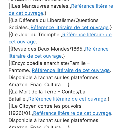
|{Les Manœuvres navales.,
Référence litéraire
de cet ouvrage
.}
|{La Défense du Libéralisme/Questions
Sociales.,
Référence litéraire de cet ouvrage
.}
|{Le Jour du Triomphe.,
Référence litéraire de
cet ouvrage
.}
|{Revue des Deux Mondes/1865.,
Référence
litéraire de cet ouvrage
.}
|{Encyclopédie anarchiste/Famille –
Fantome.,
Référence litéraire de cet ouvrage
.
Disponible à l’achat sur les plateformes
Amazon, Fnac, Cultura ….}
|{La Mort de la Terre – Contes/La
Bataille.,
Référence litéraire de cet ouvrage
.}
|{Le Citoyen contre les pouvoirs
(1926)/01.,
Référence litéraire de cet ouvrage
.
Disponible à l’achat sur les plateformes
Amazon, Fnac, Cultura ….}