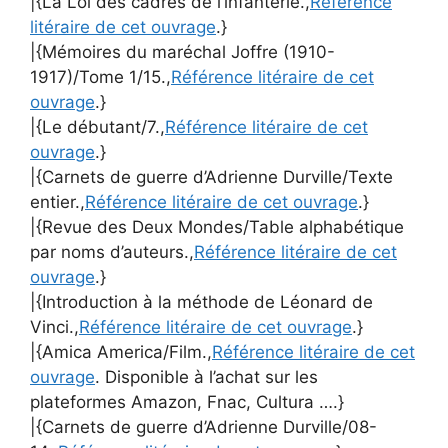
|{La Loi des cadres de l’infanterie.,
Référence
litéraire de cet ouvrage
.}
|{Mémoires du maréchal Joffre (1910-
1917)/Tome 1/15.,
Référence litéraire de cet
ouvrage
.}
|{Le débutant/7.,
Référence litéraire de cet
ouvrage
.}
|{Carnets de guerre d’Adrienne Durville/Texte
entier.,
Référence litéraire de cet ouvrage
.}
|{Revue des Deux Mondes/Table alphabétique
par noms d’auteurs.,
Référence litéraire de cet
ouvrage
.}
|{Introduction à la méthode de Léonard de
Vinci.,
Référence litéraire de cet ouvrage
.}
|{Amica America/Film.,
Référence litéraire de cet
ouvrage
. Disponible à l’achat sur les
plateformes Amazon, Fnac, Cultura ….}
|{Carnets de guerre d’Adrienne Durville/08-