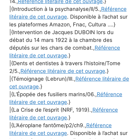
14.,
Référence litéraire de cet ouvrage
.}
|{Introduction à la psychanalyse/II/5.,
Référence
litéraire de cet ouvrage
. Disponible à l’achat sur
les plateformes Amazon, Fnac, Cultura ….}
|{Intervention de Jacques DUBOIN lors du
débat du 14 mars 1922 à la chambre des
députés sur les chars de combat.,
Référence
litéraire de cet ouvrage
.}
|{Dents et dentistes à travers l’histoire/Tome
2/5.,
Référence litéraire de cet ouvrage
.}
|{Témoignage (Lebrun)/III.,
Référence litéraire de
cet ouvrage
.}
|{L’Épopée des fusiliers marins/06.,
Référence
litéraire de cet ouvrage
.}
|{La Crise de l’esprit (NRF, 1919).,
Référence
litéraire de cet ouvrage
.}
|{L’Aéroplane fantôme/p2/ch9.,
Référence
litéraire de cet ouvrage
. Disponible à l’achat sur