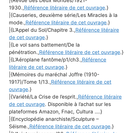
|{Revue des Deux Mondes/1921-
1930.,
Référence litéraire de cet ouvrage
.}
|{Causeries, deuxième série/Les Miracles à la
mode.,
Référence litéraire de cet ouvrage
.}
|{L’Appel du Sol/Chapitre 3.,
Référence litéraire
de cet ouvrage
.}
|{Le vol sans battement/De la
pénétration.,
Référence litéraire de cet ouvrage
.}
|{L’Aéroplane fantôme/p1/ch3.,
Référence
litéraire de cet ouvrage
.}
|{Mémoires du maréchal Joffre (1910-
1917)/Tome 1/13.,
Référence litéraire de cet
ouvrage
.}
|{Variété/La Crise de l’esprit.,
Référence litéraire
de cet ouvrage
. Disponible à l’achat sur les
plateformes Amazon, Fnac, Cultura ….}
|{Encyclopédie anarchiste/Sculpture –
Séisme.,
Référence litéraire de cet ouvrage
.}