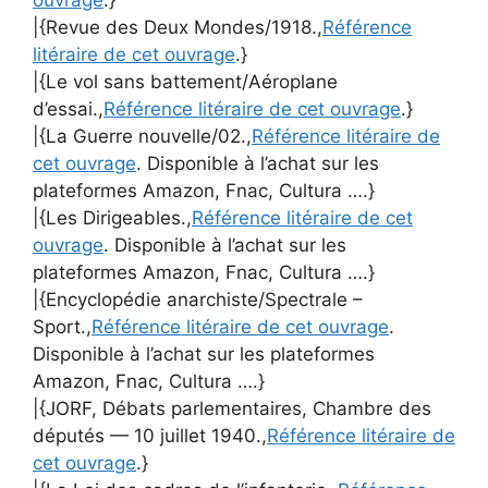
ouvrage
.}
|{Revue des Deux Mondes/1918.,
Référence
litéraire de cet ouvrage
.}
|{Le vol sans battement/Aéroplane
d’essai.,
Référence litéraire de cet ouvrage
.}
|{La Guerre nouvelle/02.,
Référence litéraire de
cet ouvrage
. Disponible à l’achat sur les
plateformes Amazon, Fnac, Cultura ….}
|{Les Dirigeables.,
Référence litéraire de cet
ouvrage
. Disponible à l’achat sur les
plateformes Amazon, Fnac, Cultura ….}
|{Encyclopédie anarchiste/Spectrale –
Sport.,
Référence litéraire de cet ouvrage
.
Disponible à l’achat sur les plateformes
Amazon, Fnac, Cultura ….}
|{JORF, Débats parlementaires, Chambre des
députés — 10 juillet 1940.,
Référence litéraire de
cet ouvrage
.}