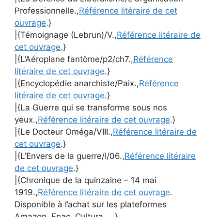
Professionnelle.,
Référence litéraire de cet
ouvrage
.}
|{Témoignage (Lebrun)/V.,
Référence litéraire de
cet ouvrage
.}
|{L’Aéroplane fantôme/p2/ch7.,
Référence
litéraire de cet ouvrage
.}
|{Encyclopédie anarchiste/Paix.,
Référence
litéraire de cet ouvrage
.}
|{La Guerre qui se transforme sous nos
yeux.,
Référence litéraire de cet ouvrage
.}
|{Le Docteur Oméga/VIII.,
Référence litéraire de
cet ouvrage
.}
|{L’Envers de la guerre/I/06.,
Référence litéraire
de cet ouvrage
.}
|{Chronique de la quinzaine – 14 mai
1919.,
Référence litéraire de cet ouvrage
.
Disponible à l’achat sur les plateformes
Amazon, Fnac, Cultura ….}