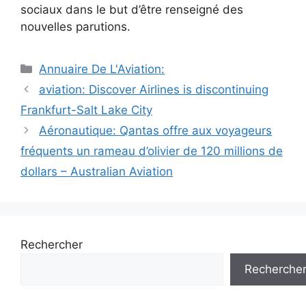
sociaux dans le but d’être renseigné des
nouvelles parutions.
Catégories
Annuaire De L'Aviation:
Navigation
aviation: Discover Airlines is discontinuing
des
Frankfurt-Salt Lake City
articles
Aéronautique: Qantas offre aux voyageurs
fréquents un rameau d’olivier de 120 millions de
dollars – Australian Aviation
Rechercher
Recherche