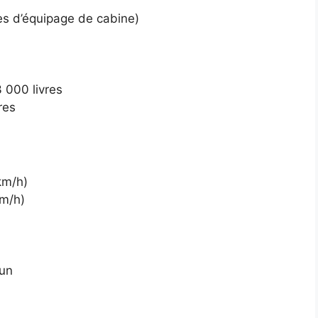
es d’équipage de cabine)
 000 livres
res
km/h)
km/h)
cun