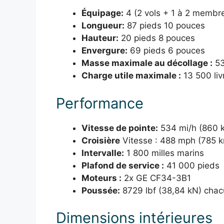
Équipage:
4 (2 vols + 1 à 2 membr
Longueur:
87 pieds 10 pouces
Hauteur:
20 pieds 8 pouces
Envergure:
69 pieds 6 pouces
Masse maximale au décollage :
53
Charge utile maximale :
13 500 liv
Performance
Vitesse de pointe:
534 mi/h (860 
Croisière
Vitesse : 488 mph (785 
Intervalle:
1 800 milles marins
Plafond de service :
41 000 pieds
Moteurs :
2x GE CF34-3B1
Poussée:
8729 lbf (38,84 kN) cha
Dimensions intérieures