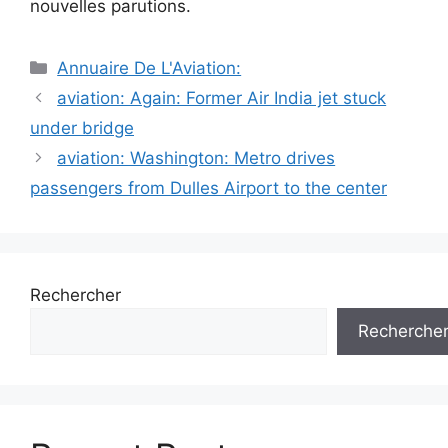
nouvelles parutions.
Catégories
Annuaire De L'Aviation:
Navigation
aviation: Again: Former Air India jet stuck
des
under bridge
articles
aviation: Washington: Metro drives
passengers from Dulles Airport to the center
Rechercher
Recherche