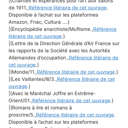
|{Craintes et espérances pour l’art aux Salons
de 1911.,
Référence litéraire de cet ouvrage
.
Disponible à l’achat sur les plateformes
Amazon, Fnac, Cultura ….}
|{Encyclopédie anarchiste/Muflisme.,
Référence
litéraire de cet ouvrage
.}
|{Lettre de la Direction Générale d’Air France sur
les rapports de la Société avec les Autorités
Allemandes d’occupation.,
Référence litéraire de
cet ouvrage
.}
|{Monde/11.,
Référence litéraire de cet ouvrage
.}
|{Les Vaillantes/III/3.,
Référence litéraire de cet
ouvrage
.}
|{Avec le Maréchal Joffre en Extrême-
Orient/01.,
Référence litéraire de cet ouvrage
.}
|{Romans à lire et romans à
proscrire/5.,
Référence litéraire de cet ouvrage
.
Disponible à l’achat sur les plateformes