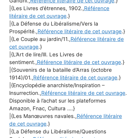
Gandhi.,
Référence litéraire de cet ouvrage
.}
|{Les Livres d’étrennes, 1902.,
Référence
litéraire de cet ouvrage
.}
|{La Défense du Libéralisme/Vers la
Prospérité.,
Référence litéraire de cet ouvrage
.}
|{Le Couple au jardin/11.,
Référence litéraire de
cet ouvrage
.}
|{L’Art de lire/III. Les Livres de
sentiment.,
Référence litéraire de cet ouvrage
.}
|{Souvenirs de la bataille d’Arras (octobre
1914)/01.,
Référence litéraire de cet ouvrage
.}
|{Encyclopédie anarchiste/Inspiration –
Insurrection.,
Référence litéraire de cet ouvrage
.
Disponible à l’achat sur les plateformes
Amazon, Fnac, Cultura ….}
|{Les Manœuvres navales.,
Référence litéraire
de cet ouvrage
.}
|{La Défense du Libéralisme/Questions