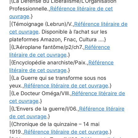
|{La Défense du Libéralisme/L’Organisation
Professionnelle.,
Référence litéraire de cet
ouvrage
.}
|{Témoignage (Lebrun)/V.,
Référence litéraire de
cet ouvrage
. Disponible à l’achat sur les
plateformes Amazon, Fnac, Cultura ….}
|{L’Aéroplane fantôme/p2/ch7.,
Référence
litéraire de cet ouvrage
.}
|{Encyclopédie anarchiste/Paix.,
Référence
litéraire de cet ouvrage
.}
|{La Guerre qui se transforme sous nos
yeux.,
Référence litéraire de cet ouvrage
.}
|{Le Docteur Oméga/VIII.,
Référence litéraire de
cet ouvrage
.}
|{L’Envers de la guerre/I/06.,
Référence litéraire
de cet ouvrage
.}
|{Chronique de la quinzaine – 14 mai
1919.,
Référence litéraire de cet ouvrage
.}