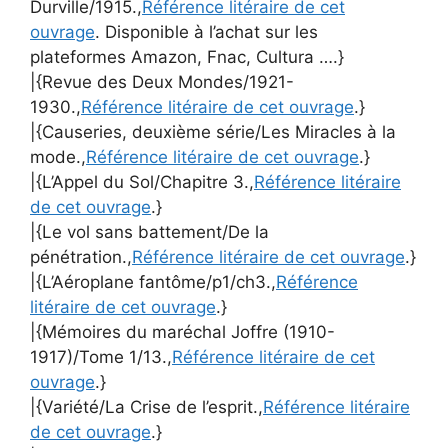
Durville/1915.,
Référence litéraire de cet
ouvrage
. Disponible à l’achat sur les
plateformes Amazon, Fnac, Cultura ….}
|{Revue des Deux Mondes/1921-
1930.,
Référence litéraire de cet ouvrage
.}
|{Causeries, deuxième série/Les Miracles à la
mode.,
Référence litéraire de cet ouvrage
.}
|{L’Appel du Sol/Chapitre 3.,
Référence litéraire
de cet ouvrage
.}
|{Le vol sans battement/De la
pénétration.,
Référence litéraire de cet ouvrage
.}
|{L’Aéroplane fantôme/p1/ch3.,
Référence
litéraire de cet ouvrage
.}
|{Mémoires du maréchal Joffre (1910-
1917)/Tome 1/13.,
Référence litéraire de cet
ouvrage
.}
|{Variété/La Crise de l’esprit.,
Référence litéraire
de cet ouvrage
.}