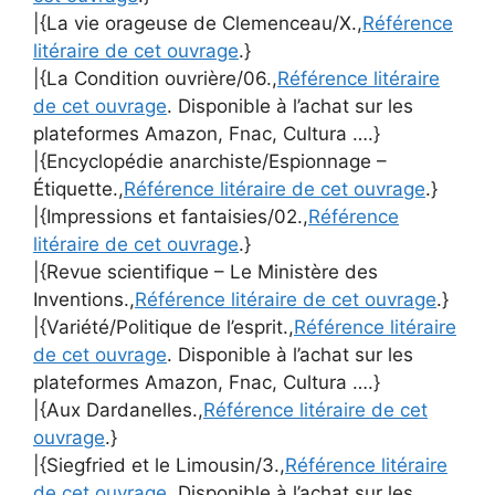
|{La vie orageuse de Clemenceau/X.,
Référence
litéraire de cet ouvrage
.}
|{La Condition ouvrière/06.,
Référence litéraire
de cet ouvrage
. Disponible à l’achat sur les
plateformes Amazon, Fnac, Cultura ….}
|{Encyclopédie anarchiste/Espionnage –
Étiquette.,
Référence litéraire de cet ouvrage
.}
|{Impressions et fantaisies/02.,
Référence
litéraire de cet ouvrage
.}
|{Revue scientifique – Le Ministère des
Inventions.,
Référence litéraire de cet ouvrage
.}
|{Variété/Politique de l’esprit.,
Référence litéraire
de cet ouvrage
. Disponible à l’achat sur les
plateformes Amazon, Fnac, Cultura ….}
|{Aux Dardanelles.,
Référence litéraire de cet
ouvrage
.}
|{Siegfried et le Limousin/3.,
Référence litéraire
de cet ouvrage
. Disponible à l’achat sur les