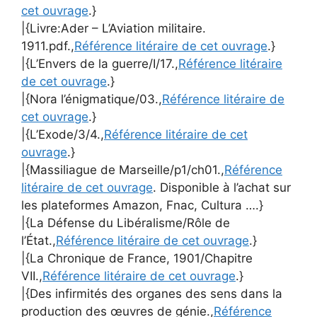
cet ouvrage
.}
|{Livre:Ader – L’Aviation militaire.
1911.pdf.,
Référence litéraire de cet ouvrage
.}
|{L’Envers de la guerre/I/17.,
Référence litéraire
de cet ouvrage
.}
|{Nora l’énigmatique/03.,
Référence litéraire de
cet ouvrage
.}
|{L’Exode/3/4.,
Référence litéraire de cet
ouvrage
.}
|{Massiliague de Marseille/p1/ch01.,
Référence
litéraire de cet ouvrage
. Disponible à l’achat sur
les plateformes Amazon, Fnac, Cultura ….}
|{La Défense du Libéralisme/Rôle de
l’État.,
Référence litéraire de cet ouvrage
.}
|{La Chronique de France, 1901/Chapitre
VII.,
Référence litéraire de cet ouvrage
.}
|{Des infirmités des organes des sens dans la
production des œuvres de génie.,
Référence