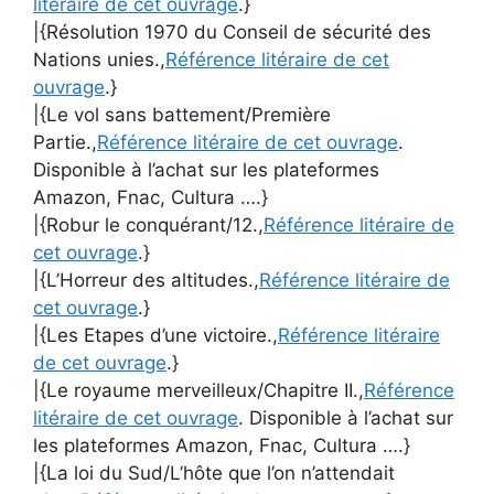
litéraire de cet ouvrage
.}
|{Résolution 1970 du Conseil de sécurité des
Nations unies.,
Référence litéraire de cet
ouvrage
.}
|{Le vol sans battement/Première
Partie.,
Référence litéraire de cet ouvrage
.
Disponible à l’achat sur les plateformes
Amazon, Fnac, Cultura ….}
|{Robur le conquérant/12.,
Référence litéraire de
cet ouvrage
.}
|{L’Horreur des altitudes.,
Référence litéraire de
cet ouvrage
.}
|{Les Etapes d’une victoire.,
Référence litéraire
de cet ouvrage
.}
|{Le royaume merveilleux/Chapitre II.,
Référence
litéraire de cet ouvrage
. Disponible à l’achat sur
les plateformes Amazon, Fnac, Cultura ….}
|{La loi du Sud/L’hôte que l’on n’attendait