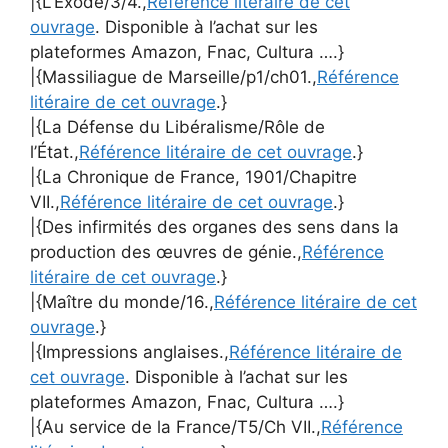
|{L’Exode/3/4.,
Référence litéraire de cet
ouvrage
. Disponible à l’achat sur les
plateformes Amazon, Fnac, Cultura ….}
|{Massiliague de Marseille/p1/ch01.,
Référence
litéraire de cet ouvrage
.}
|{La Défense du Libéralisme/Rôle de
l’État.,
Référence litéraire de cet ouvrage
.}
|{La Chronique de France, 1901/Chapitre
VII.,
Référence litéraire de cet ouvrage
.}
|{Des infirmités des organes des sens dans la
production des œuvres de génie.,
Référence
litéraire de cet ouvrage
.}
|{Maître du monde/16.,
Référence litéraire de cet
ouvrage
.}
|{Impressions anglaises.,
Référence litéraire de
cet ouvrage
. Disponible à l’achat sur les
plateformes Amazon, Fnac, Cultura ….}
|{Au service de la France/T5/Ch VII.,
Référence