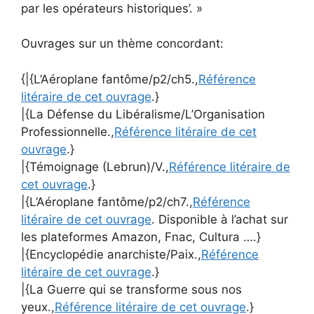
par les opérateurs historiques’. »
Ouvrages sur un thème concordant:
{|{L’Aéroplane fantôme/p2/ch5.,
Référence
litéraire de cet ouvrage
.}
|{La Défense du Libéralisme/L’Organisation
Professionnelle.,
Référence litéraire de cet
ouvrage
.}
|{Témoignage (Lebrun)/V.,
Référence litéraire de
cet ouvrage
.}
|{L’Aéroplane fantôme/p2/ch7.,
Référence
litéraire de cet ouvrage
. Disponible à l’achat sur
les plateformes Amazon, Fnac, Cultura ….}
|{Encyclopédie anarchiste/Paix.,
Référence
litéraire de cet ouvrage
.}
|{La Guerre qui se transforme sous nos
yeux.,
Référence litéraire de cet ouvrage
.}