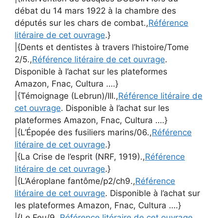
débat du 14 mars 1922 à la chambre des
députés sur les chars de combat.,
Référence
litéraire de cet ouvrage
.}
|{Dents et dentistes à travers l’histoire/Tome
2/5.,
Référence litéraire de cet ouvrage
.
Disponible à l’achat sur les plateformes
Amazon, Fnac, Cultura ….}
|{Témoignage (Lebrun)/III.,
Référence litéraire de
cet ouvrage
. Disponible à l’achat sur les
plateformes Amazon, Fnac, Cultura ….}
|{L’Épopée des fusiliers marins/06.,
Référence
litéraire de cet ouvrage
.}
|{La Crise de l’esprit (NRF, 1919).,
Référence
litéraire de cet ouvrage
.}
|{L’Aéroplane fantôme/p2/ch9.,
Référence
litéraire de cet ouvrage
. Disponible à l’achat sur
les plateformes Amazon, Fnac, Cultura ….}
|{Le Feu/9.,
Référence litéraire de cet ouvrage
.