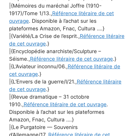
|{Mémoires du maréchal Joffre (1910-
1917)/Tome 1/13.,
Référence litéraire de cet
ouvrage
. Disponible à l’achat sur les
plateformes Amazon, Fnac, Cultura ….}
|{Variété/La Crise de l’esprit.,
Référence litéraire
de cet ouvrage
.}
|{Encyclopédie anarchiste/Sculpture –
Séisme.,
Référence litéraire de cet ouvrage
.}
|{L’Aviateur inconnu/06.,
Référence litéraire de
cet ouvrage
.}
|{L’Envers de la guerre/I/21.,
Référence litéraire
de cet ouvrage
.}
|{Revue dramatique – 31 octobre
1910.,
Référence litéraire de cet ouvrage
.
Disponible à l’achat sur les plateformes
Amazon, Fnac, Cultura ….}
|{Le Purgatoire — Souvenirs
d’Allemagne/17.,
Référence litéraire de cet