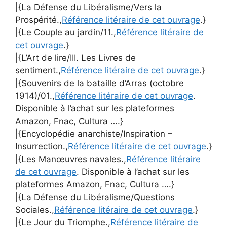
|{La Défense du Libéralisme/Vers la
Prospérité.,
Référence litéraire de cet ouvrage
.}
|{Le Couple au jardin/11.,
Référence litéraire de
cet ouvrage
.}
|{L’Art de lire/III. Les Livres de
sentiment.,
Référence litéraire de cet ouvrage
.}
|{Souvenirs de la bataille d’Arras (octobre
1914)/01.,
Référence litéraire de cet ouvrage
.
Disponible à l’achat sur les plateformes
Amazon, Fnac, Cultura ….}
|{Encyclopédie anarchiste/Inspiration –
Insurrection.,
Référence litéraire de cet ouvrage
.}
|{Les Manœuvres navales.,
Référence litéraire
de cet ouvrage
. Disponible à l’achat sur les
plateformes Amazon, Fnac, Cultura ….}
|{La Défense du Libéralisme/Questions
Sociales.,
Référence litéraire de cet ouvrage
.}
|{Le Jour du Triomphe.,
Référence litéraire de