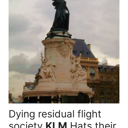
Dying residual flight
society
KLM
Hats their