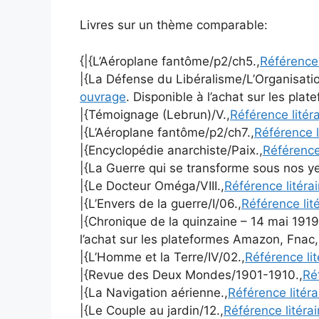
Livres sur un thème comparable:
{|{L’Aéroplane fantôme/p2/ch5.,
Référence 
|{La Défense du Libéralisme/L’Organisatio
ouvrage
. Disponible à l’achat sur les pla
|{Témoignage (Lebrun)/V.,
Référence litér
|{L’Aéroplane fantôme/p2/ch7.,
Référence l
|{Encyclopédie anarchiste/Paix.,
Référence
|{La Guerre qui se transforme sous nos ye
|{Le Docteur Oméga/VIII.,
Référence litéra
|{L’Envers de la guerre/I/06.,
Référence lit
|{Chronique de la quinzaine – 14 mai 1919
l’achat sur les plateformes Amazon, Fnac,
|{L’Homme et la Terre/IV/02.,
Référence li
|{Revue des Deux Mondes/1901-1910.,
Ré
|{La Navigation aérienne.,
Référence litér
|{Le Couple au jardin/12.,
Référence litéra