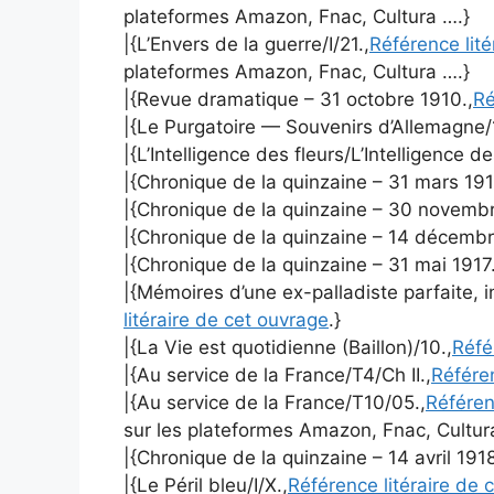
plateformes Amazon, Fnac, Cultura ….}
|{L’Envers de la guerre/I/21.,
Référence lité
plateformes Amazon, Fnac, Cultura ….}
|{Revue dramatique – 31 octobre 1910.,
Ré
|{Le Purgatoire — Souvenirs d’Allemagne/1
|{L’Intelligence des fleurs/L’Intelligence de
|{Chronique de la quinzaine – 31 mars 191
|{Chronique de la quinzaine – 30 novembr
|{Chronique de la quinzaine – 14 décembr
|{Chronique de la quinzaine – 31 mai 1917.
|{Mémoires d’une ex-palladiste parfaite, i
litéraire de cet ouvrage
.}
|{La Vie est quotidienne (Baillon)/10.,
Réfé
|{Au service de la France/T4/Ch II.,
Référen
|{Au service de la France/T10/05.,
Référen
sur les plateformes Amazon, Fnac, Cultur
|{Chronique de la quinzaine – 14 avril 1918
|{Le Péril bleu/I/X.,
Référence litéraire de 