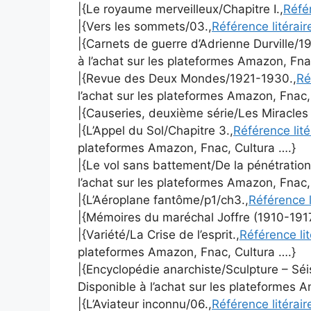
|{Le royaume merveilleux/Chapitre I.,
Réfé
|{Vers les sommets/03.,
Référence litérai
|{Carnets de guerre d’Adrienne Durville/19
à l’achat sur les plateformes Amazon, Fna
|{Revue des Deux Mondes/1921-1930.,
Ré
l’achat sur les plateformes Amazon, Fnac,
|{Causeries, deuxième série/Les Miracles
|{L’Appel du Sol/Chapitre 3.,
Référence lit
plateformes Amazon, Fnac, Cultura ….}
|{Le vol sans battement/De la pénétration
l’achat sur les plateformes Amazon, Fnac,
|{L’Aéroplane fantôme/p1/ch3.,
Référence l
|{Mémoires du maréchal Joffre (1910-191
|{Variété/La Crise de l’esprit.,
Référence li
plateformes Amazon, Fnac, Cultura ….}
|{Encyclopédie anarchiste/Sculpture – Sé
Disponible à l’achat sur les plateformes 
|{L’Aviateur inconnu/06.,
Référence litérai