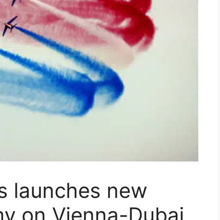
es launches new
y on Vienna-Dubai