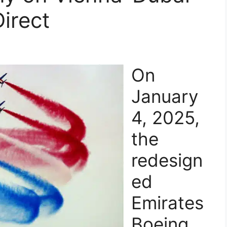
Direct
On
January
4, 2025,
the
redesign
ed
Emirates
Boeing