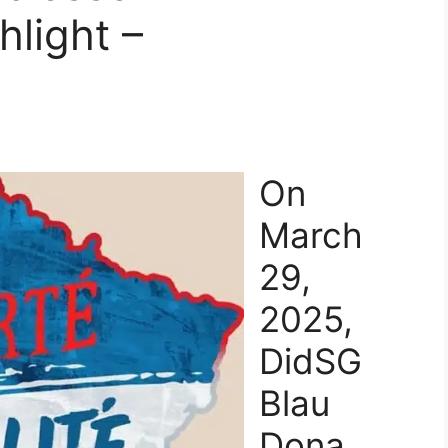
hlight –
On
March
29,
2025,
DidSG
Blau
Dona