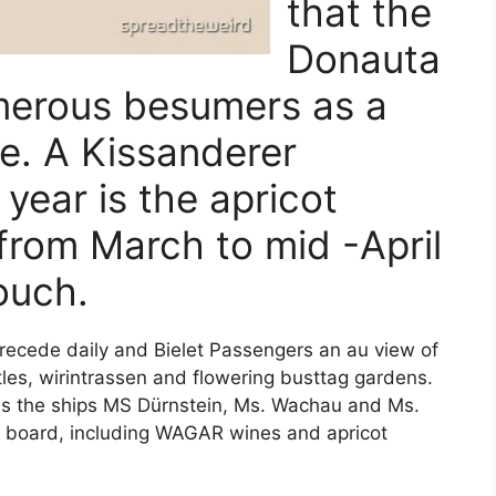
that the
Donauta
umerous besumers as a
e. A Kissanderer
 year is the apricot
 from March to mid -April
ouch.
recede daily and Bielet Passengers an au view of
tles, wirintrassen and flowering busttag gardens.
es the ships MS Dürnstein, Ms. Wachau and Ms.
 a board, including WAGAR wines and apricot