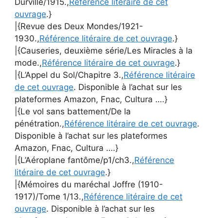
Durville/1915.,
Référence litéraire de cet
ouvrage
.}
|{Revue des Deux Mondes/1921-
1930.,
Référence litéraire de cet ouvrage
.}
|{Causeries, deuxième série/Les Miracles à la
mode.,
Référence litéraire de cet ouvrage
.}
|{L’Appel du Sol/Chapitre 3.,
Référence litéraire
de cet ouvrage
. Disponible à l’achat sur les
plateformes Amazon, Fnac, Cultura ….}
|{Le vol sans battement/De la
pénétration.,
Référence litéraire de cet ouvrage
.
Disponible à l’achat sur les plateformes
Amazon, Fnac, Cultura ….}
|{L’Aéroplane fantôme/p1/ch3.,
Référence
litéraire de cet ouvrage
.}
|{Mémoires du maréchal Joffre (1910-
1917)/Tome 1/13.,
Référence litéraire de cet
ouvrage
. Disponible à l’achat sur les