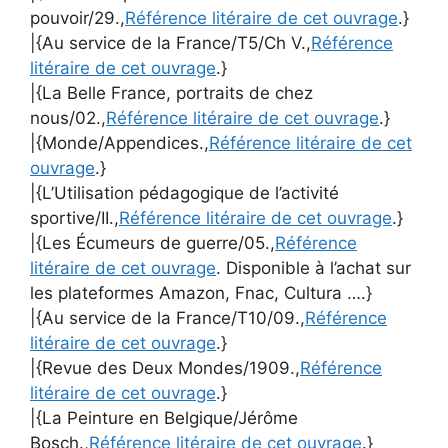
pouvoir/29.,
Référence litéraire de cet ouvrage
.}
|{Au service de la France/T5/Ch V.,
Référence
litéraire de cet ouvrage
.}
|{La Belle France, portraits de chez
nous/02.,
Référence litéraire de cet ouvrage
.}
|{Monde/Appendices.,
Référence litéraire de cet
ouvrage
.}
|{L’Utilisation pédagogique de l’activité
sportive/II.,
Référence litéraire de cet ouvrage
.}
|{Les Écumeurs de guerre/05.,
Référence
litéraire de cet ouvrage
. Disponible à l’achat sur
les plateformes Amazon, Fnac, Cultura ….}
|{Au service de la France/T10/09.,
Référence
litéraire de cet ouvrage
.}
|{Revue des Deux Mondes/1909.,
Référence
litéraire de cet ouvrage
.}
|{La Peinture en Belgique/Jérôme
Bosch.,
Référence litéraire de cet ouvrage
.}