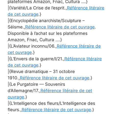
plateformes Amazon, Fnac, Cultura ….}
|{Variété/La Crise de l’esprit.,
Référence litéraire
de cet ouvrage
.}
|{Encyclopédie anarchiste/Sculpture –
Séisme.,
Référence litéraire de cet ouvrage
.
Disponible à l’achat sur les plateformes
Amazon, Fnac, Cultura ….}
|{L’Aviateur inconnu/06.,
Référence litéraire de
cet ouvrage
.}
|{L’Envers de la guerre/I/21.,
Référence litéraire
de cet ouvrage
.}
|{Revue dramatique – 31 octobre
1910.,
Référence litéraire de cet ouvrage
.}
|{Le Purgatoire — Souvenirs
d’Allemagne/17.,
Référence litéraire de cet
ouvrage
.}
|{L’Intelligence des fleurs/L’Intelligence des
fleurs.,
Référence litéraire de cet ouvrage
.}