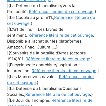
|{La Défense du Libéralisme/Vers la
Prospérité.,
Référence litéraire de cet ouvrage
.}
|{Le Couple au jardin/11.,
Référence litéraire de
cet ouvrage
.}
|{L’Art de lire/III. Les Livres de
sentiment.,
Référence litéraire de cet ouvrage
.
Disponible à l’achat sur les plateformes
Amazon, Fnac, Cultura ….}
|{Souvenirs de la bataille d’Arras (octobre
1914)/01.,
Référence litéraire de cet ouvrage
.}
|{Encyclopédie anarchiste/Inspiration –
Insurrection.,
Référence litéraire de cet ouvrage
.}
|{Les Manœuvres navales.,
Référence litéraire
de cet ouvrage
.}
|{La Défense du Libéralisme/Questions
Sociales.,
Référence litéraire de cet ouvrage
.}
|{Le Jour du Triomphe.,
Référence litéraire de