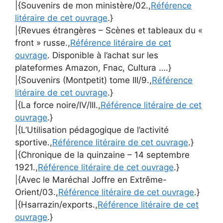
|{Souvenirs de mon ministère/02.,
Référence
litéraire de cet ouvrage
.}
|{Revues étrangères – Scènes et tableaux du «
front » russe.,
Référence litéraire de cet
ouvrage
. Disponible à l’achat sur les
plateformes Amazon, Fnac, Cultura ….}
|{Souvenirs (Montpetit) tome III/9.,
Référence
litéraire de cet ouvrage
.}
|{La force noire/IV/III.,
Référence litéraire de cet
ouvrage
.}
|{L’Utilisation pédagogique de l’activité
sportive.,
Référence litéraire de cet ouvrage
.}
|{Chronique de la quinzaine – 14 septembre
1921.,
Référence litéraire de cet ouvrage
.}
|{Avec le Maréchal Joffre en Extrême-
Orient/03.,
Référence litéraire de cet ouvrage
.}
|{Hsarrazin/exports.,
Référence litéraire de cet
ouvrage
.}