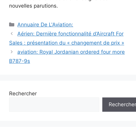
nouvelles parutions.
Catégories
Annuaire De L'Aviation:
Navigation
Aérien: Dernière fonctionnalité d’Aircraft For
des
Sales : présentation du « changement de prix »
articles
aviation: Royal Jordanian ordered four more
B787-9s
Rechercher
Recherche