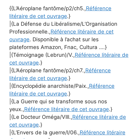
{{L’Aéroplane fantôme/p2/ch5.,
Référence
litéraire de cet ouvrage
.}
|{La Défense du Libéralisme/L’Organisation
Professionnelle.,
Référence litéraire de cet
ouvrage
. Disponible à l’achat sur les
plateformes Amazon, Fnac, Cultura ….}
|{Témoignage (Lebrun)/V.,
Référence litéraire de
cet ouvrage
.}
|{L’Aéroplane fantôme/p2/ch7.,
Référence
litéraire de cet ouvrage
.}
|{Encyclopédie anarchiste/Paix.,
Référence
litéraire de cet ouvrage
.}
|{La Guerre qui se transforme sous nos
yeux.,
Référence litéraire de cet ouvrage
.}
|{Le Docteur Oméga/VIII.,
Référence litéraire de
cet ouvrage
.}
|{L’Envers de la guerre/I/06.,
Référence litéraire