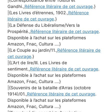
|{Correspondance entre Tolstoï et
Gandhi.,
Référence litéraire de cet ouvrage
.}
|{Les Livres d’étrennes, 1902.,
Référence
litéraire de cet ouvrage
.}
|{La Défense du Libéralisme/Vers la
Prospérité.,
Référence litéraire de cet ouvrage
.
Disponible à l’achat sur les plateformes
Amazon, Fnac, Cultura ….}
|{Le Couple au jardin/11.,
Référence litéraire de
cet ouvrage
.}
|{L’Art de lire/III. Les Livres de
sentiment.,
Référence litéraire de cet ouvrage
.
Disponible à l’achat sur les plateformes
Amazon, Fnac, Cultura ….}
|{Souvenirs de la bataille d’Arras (octobre
1914)/01.,
Référence litéraire de cet ouvrage
.
Disponible à l’achat sur les plateformes
Amazon, Fnac, Cultura ….}