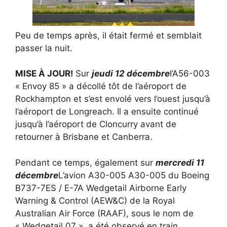
Peu de temps après, il était fermé et semblait
passer la nuit.
MISE À JOUR!
Sur
jeudi 12 décembre
l’A56-003
« Envoy 85 » a décollé tôt de l’aéroport de
Rockhampton et s’est envolé vers l’ouest jusqu’à
l’aéroport de Longreach. Il a ensuite continué
jusqu’à l’aéroport de Cloncurry avant de
retourner à Brisbane et Canberra.
Pendant ce temps, également sur
mercredi 11
décembre
L’avion A30-005 A30-005 du Boeing
B737-7ES / E-7A Wedgetail Airborne Early
Warning & Control (AEW&C) de la Royal
Australian Air Force (RAAF), sous le nom de
« Wedgetail 07 », a été observé en train