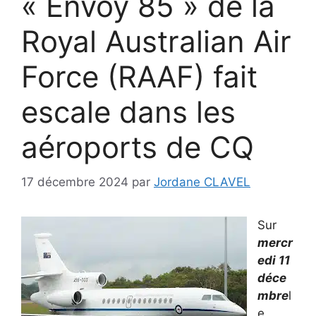
« Envoy 85 » de la
Royal Australian Air
Force (RAAF) fait
escale dans les
aéroports de CQ
17 décembre 2024
par
Jordane CLAVEL
Sur
mercr
edi 11
déce
mbre
l
e