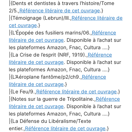
|{Dents et dentistes à travers l’histoire/Tome
2/5.,
Référence litéraire de cet ouvrage
.}
|{Témoignage (Lebrun)/III.,
Référence litéraire de
cet ouvrage
.}
|{L’Épopée des fusiliers marins/06.,
Référence
litéraire de cet ouvrage
. Disponible à l’achat sur
les plateformes Amazon, Fnac, Cultura ….}
|{La Crise de l’esprit (NRF, 1919).,
Référence
litéraire de cet ouvrage
. Disponible à l’achat sur
les plateformes Amazon, Fnac, Cultura ….}
|{L’Aéroplane fantôme/p2/ch9.,
Référence
litéraire de cet ouvrage
.}
|{Le Feu/9.,
Référence litéraire de cet ouvrage
.}
|{Notes sur la guerre de Tripolitaine.,
Référence
litéraire de cet ouvrage
. Disponible à l’achat sur
les plateformes Amazon, Fnac, Cultura ….}
|{La Défense du Libéralisme/Texte
entier.,
Référence litéraire de cet ouvrage
.}