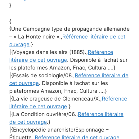
}
{
{Une Campagne type de propagande allemande
– « La Honte noire ».,
Référence litéraire de cet
ouvrage
.}
|{Voyages dans les airs (1885).,
Référence
litéraire de cet ouvrage
. Disponible à l’achat sur
les plateformes Amazon, Fnac, Cultura ….}
|{Essais de sociologie/08.,
Référence litéraire de
cet ouvrage
. Disponible à l’achat sur les
plateformes Amazon, Fnac, Cultura ….}
|{La vie orageuse de Clemenceau/X.,
Référence
litéraire de cet ouvrage
.}
|{La Condition ouvrière/06.,
Référence litéraire
de cet ouvrage
.}
|{Encyclopédie anarchiste/Espionnage –
Étiquette.,
Référence litéraire de cet ouvrage
.