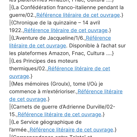
|{La Confédération franco-italienne pendant la
guerre/02.,
Référence litéraire de cet ouvrage
.}
|{Chronique de la quinzaine – 14 avril
1922.,
Référence litéraire de cet ouvrage
.}
|{L’Aventure de Jacqueline/1/6.,
Référence
litéraire de cet ouvrage
. Disponible à l’achat sur
les plateformes Amazon, Fnac, Cultura ….}
|{Les Principes des moteurs
thermiques/02.,
Référence litéraire de cet
ouvrage
.}
|{Mes mémoires (Groulx), tome I/Où je
commence à m’extérioriser.,
Référence litéraire
de cet ouvrage
.}
|{Carnets de guerre d’Adrienne Durville/02-
15.,
Référence litéraire de cet ouvrage
.}
|{Le Service géographique de
l’armée.,
Référence litéraire de cet ouvrage
.}